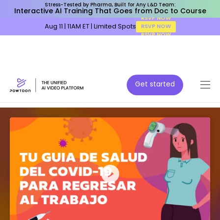
Stress-Tested by Pharma, Built for Any L&D Team:
Interactive AI Training That Goes from Doc to Course
Aug 11 | 11AM ET | Limited Spots
RSVP NOW
Get started