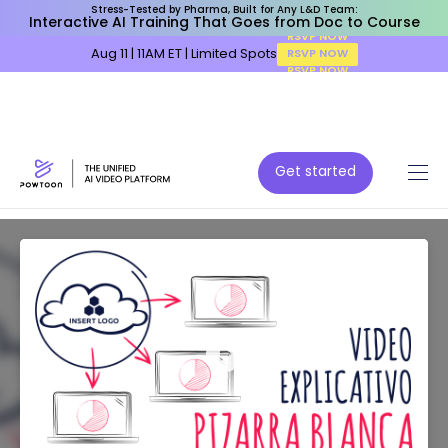
Stress-Tested by Pharma, Built for Any L&D Team:
Interactive AI Training That Goes from Doc to Course
Aug 11 | 11AM ET | Limited Spots
RSVP NOW
Get started