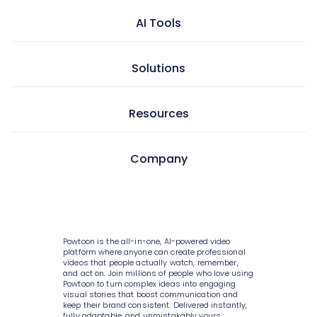
Video maker
AI Tools
Presentation maker
AI doc to video
Solutions
GIF maker
AI text to video
Video editor
Learning & development
Resources
AI text to image
Screen & camera recorder
Internal communications
AI avatars
Style variety
Pricing
Company
HR
AI video generator
Media library
Enterprise
Consulting
AI script writer
About Powtoon
10K+ animations
Help Center
IT
AI text to speech
Hire an Expert
Scenes & layouts
Blog
Powtoon is the all-in-one, AI-powered video
Sales
AI translations
Careers
platform where anyone can create professional
Add text to video
Customer Stories
videos that people actually watch, remember,
Marketing
and act on. Join millions of people who love using
AI captions
Privacy Policy
Powtoon to turn complex ideas into engaging
Add logo to video
Webinars
visual stories that boost communication and
Government
keep their brand consistent. Delivered instantly,
Terms & Conditions
Character builder
fully adaptable, and unmistakably yours.